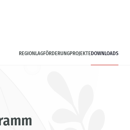
REGION
LAG
FÖRDERUNG
PROJEKTE
DOWNLOADS
gramm