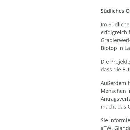
Südliches O
Im Südliche
erfolgreich 
Gradierwerk
Biotop in L
Die Projekt
dass die EU
Außerdem ha
Menschen in
Antragsverf
macht das C
Sie informi
aTW, Glando