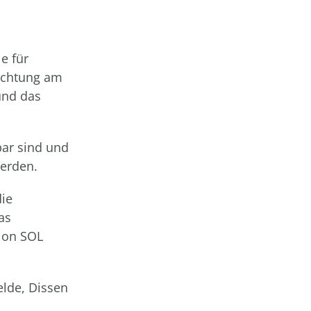
e für
euchtung am
und das
bar sind und
erden.
ie
as
gion SOL
elde, Dissen