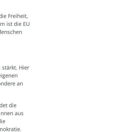
e Freiheit,
m ist die EU
 Menschen
stärkt. Hier
eigenen
ondere an
det die
:innen aus
ie
mokratie.