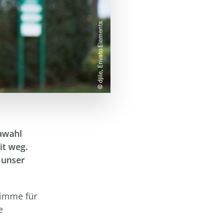
awahl
it weg.
 unser
timme für
e