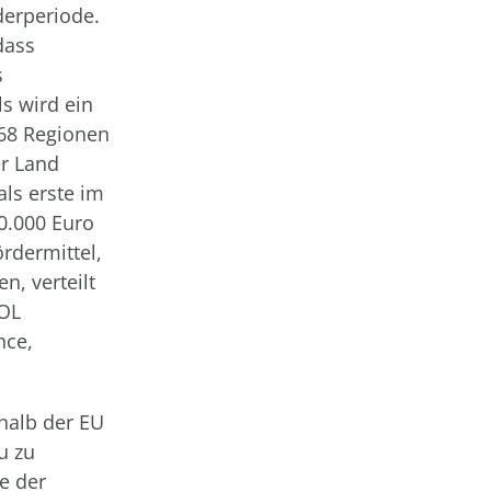
derperiode.
dass
s
s wird ein
 68 Regionen
er Land
als erste im
0.000 Euro
ördermittel,
n, verteilt
SOL
nce,
rhalb der EU
u zu
e der