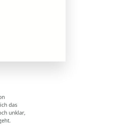
on
ich das
och unklar,
geht.