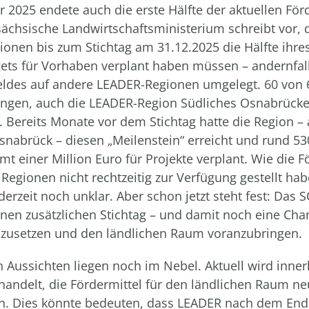
r 2025 endete auch die erste Hälfte der aktuellen För
ächsische Landwirtschaftsministerium schreibt vor, 
onen bis zum Stichtag am 31.12.2025 die Hälfte ihre
ets für Vorhaben verplant haben müssen – andernfall
Geldes auf andere LEADER-Regionen umgelegt. 60 von
lungen, auch die LEADER-Region Südliches Osnabrück
. Bereits Monate vor dem Stichtag hatte die Region – 
snabrück – diesen „Meilenstein“ erreicht und rund 53
t einer Million Euro für Projekte verplant. Wie die F
 Regionen nicht rechtzeitig zur Verfügung gestellt habe
derzeit noch unklar. Aber schon jetzt steht fest: Das 
en zusätzlichen Stichtag – und damit noch eine Cha
zusetzen und den ländlichen Raum voranzubringen.
n Aussichten liegen noch im Nebel. Aktuell wird inne
handelt, die Fördermittel für den ländlichen Raum ne
en. Dies könnte bedeuten, dass LEADER nach dem End