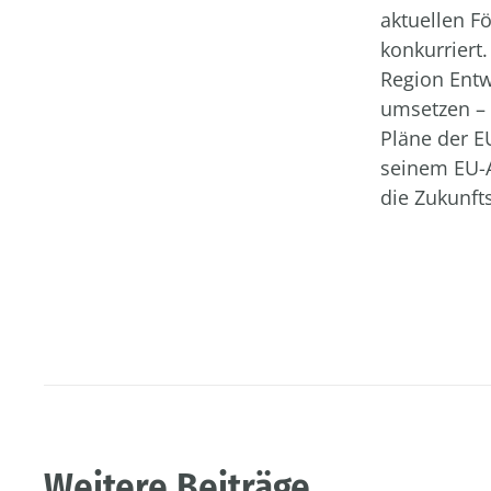
aktuellen F
konkurriert
Region Entw
umsetzen – 
Pläne der EU
seinem EU-A
die Zukunft
Weitere Beiträge