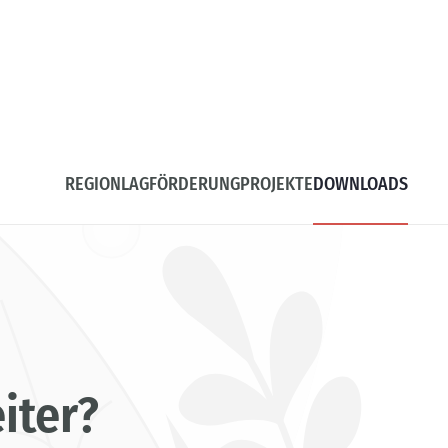
REGION
LAG
FÖRDERUNG
PROJEKTE
DOWNLOADS
iter?