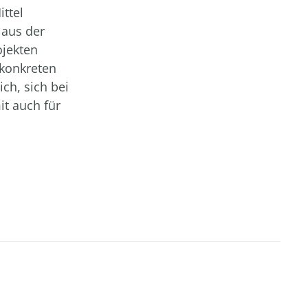
ttel
 aus der
ojekten
 konkreten
ich, sich bei
t auch für