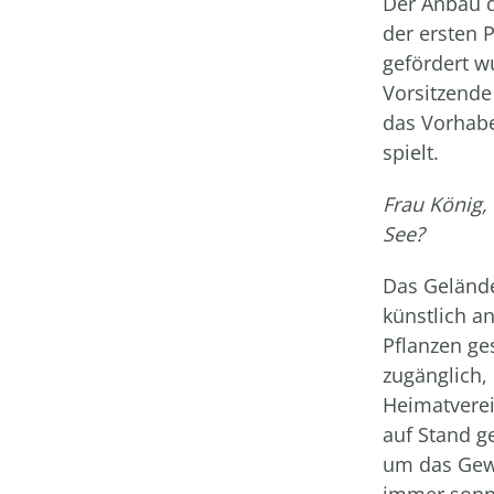
Der Anbau d
der ersten 
gefördert w
Vorsitzende
das Vorhabe
spielt.
Frau König,
See?
Das Gelände
künstlich a
Pflanzen ges
zugänglich,
Heimatverei
auf Stand g
um das Gew
immer sonnt