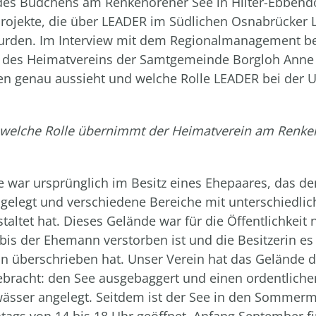
es Büdchens am Renkenörener See in Hilter-Ebbendor
Projekte, die über LEADER im Südlichen Osnabrücker 
urden. Im Interview mit dem Regionalmanagement ber
 des Heimatvereins der Samtgemeinde Borgloh Anne 
n genau aussieht und welche Rolle LEADER bei der
 welche Rolle übernimmt der Heimatverein am Renke
 war ursprünglich im Besitz eines Ehepaares, das de
ngelegt und verschiedene Bereiche mit unterschiedli
taltet hat. Dieses Gelände war für die Öffentlichkeit 
 bis der Ehemann verstorben ist und die Besitzerin e
n überschrieben hat. Unser Verein hat das Gelände 
ebracht: den See ausgebaggert und einen ordentlich
ässer angelegt. Seitdem ist der See in den Sommer
ags von 14 bis 18 Uhr geöffnet. Anfang September f