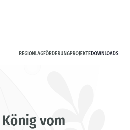
REGION
LAG
FÖRDERUNG
PROJEKTE
DOWNLOADS
e König vom