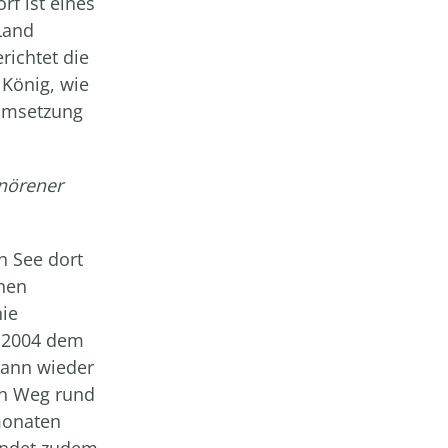
f ist eines
Land
ichtet die
König, wie
 Umsetzung
nörener
n See dort
chen
nie
s 2004 dem
dann wieder
en Weg rund
monaten
indet zudem