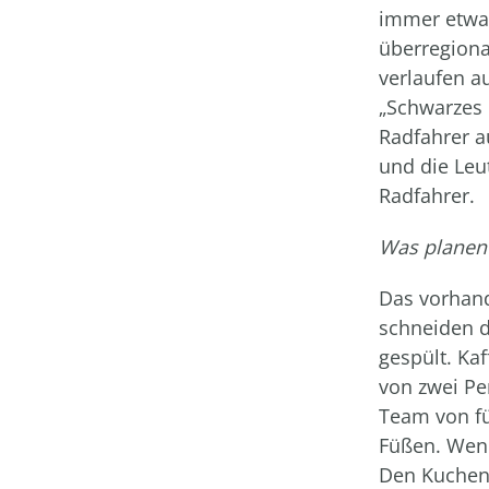
immer etwas
überregiona
verlaufen a
„Schwarzes 
Radfahrer a
und die Le
Radfahrer.
Was planen 
Das vorhand
schneiden d
gespült. Ka
von zwei Pe
Team von fü
Füßen. Wenn
Den Kuchen 