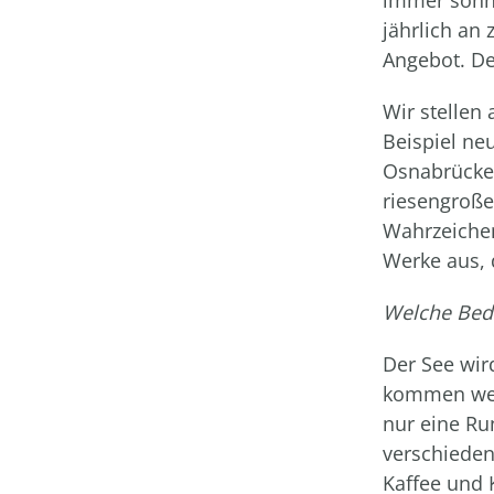
jährlich an
Angebot. De
Wir stellen
Beispiel ne
Osnabrücker
riesengroße 
Wahrzeichen
Werke aus, d
Welche Bede
Der See wir
kommen weg
nur eine Ru
verschieden
Kaffee und 