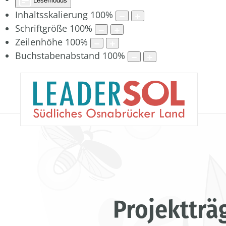
Lesemodus
Inhaltsskalierung
100
%
Schriftgröße
100
%
Zeilenhöhe
100
%
Buchstabenabstand
100
%
Projektträ