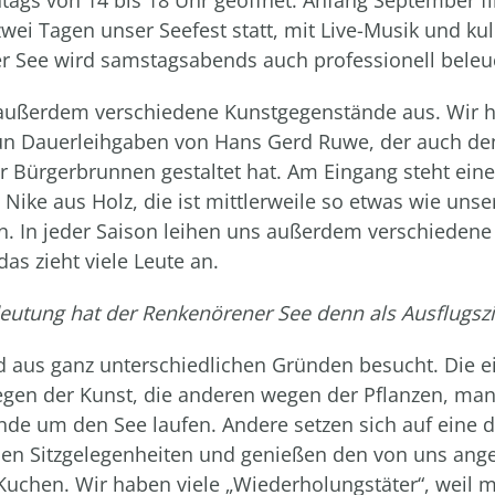
 zwei Tagen unser Seefest statt, mit Live-Musik und k
r See wird samstagsabends auch professionell beleu
 außerdem verschiedene Kunstgegenstände aus. Wir
un Dauerleihgaben von Hans Gerd Ruwe, der auch de
 Bürgerbrunnen gestaltet hat. Am Eingang steht eine
Nike aus Holz, die ist mittlerweile so etwas wie unse
. In jeder Saison leihen uns außerdem verschiedene
as zieht viele Leute an.
utung hat der Renkenörener See denn als Ausflugszi
d aus ganz unterschiedlichen Gründen besucht. Die e
en der Kunst, die anderen wegen der Pflanzen, man
nde um den See laufen. Andere setzen sich auf eine d
en Sitzgelegenheiten und genießen den von uns ang
Kuchen. Wir haben viele „Wiederholungstäter“, weil 