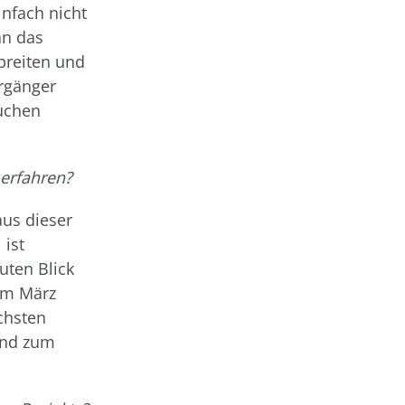
infach nicht
an das
breiten und
rgänger
Kuchen
 erfahren?
aus dieser
 ist
uten Blick
Im März
chsten
send zum