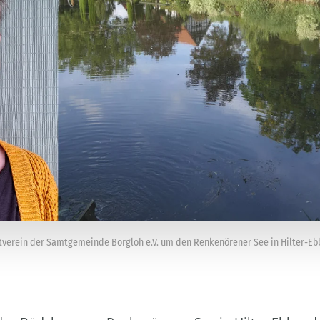
tverein der Samtgemeinde Borgloh e.V. um den Renkenörener See in Hilter-Ebb