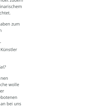
ulinarischem
chtet.
 haben zum
n
r
 Künstler
el?
inen
che wolle
er
ebotenen
man bei uns