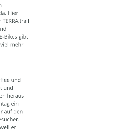
h
a. Hier
 TERRA.trail
und
-Bikes gibt
viel mehr
affee und
t und
hen heraus
ntag ein
r auf den
esucher.
weil er