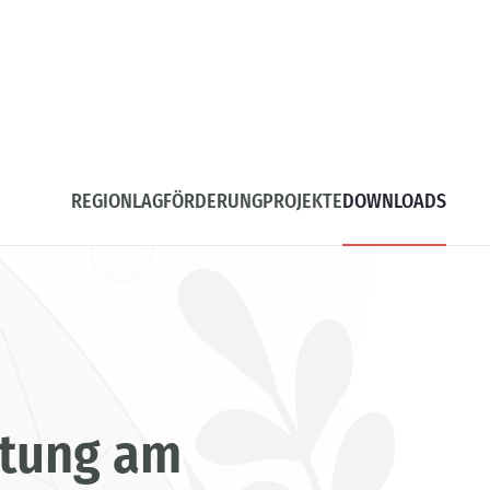
REGION
LAG
FÖRDERUNG
PROJEKTE
DOWNLOADS
ltung am