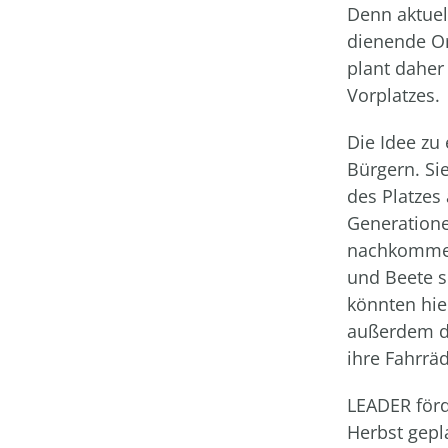
Denn aktuel
dienende Or
plant daher
Vorplatzes.
Die Idee zu
Bürgern. Si
des Platzes
Generatione
nachkommen 
und Beete s
könnten hie
außerdem di
ihre Fahrrä
LEADER förde
Herbst gepl