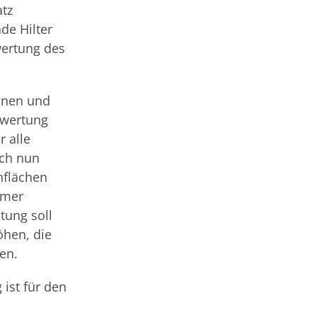
atz
de Hilter
wertung des
nnen und
fwertung
 alle
sch nun
nflächen
mmer
tung soll
öhen, die
en.
 ist für den